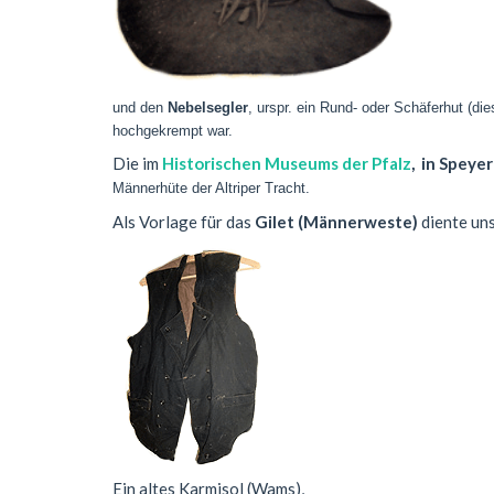
und den
Nebelsegler
, urspr. ein Rund- oder Schäferhut (di
hochgekrempt war.
Die im
Historischen Museums der Pfalz
, in Speye
Männerhüte der Altriper Tracht.
Als Vorlage für das
Gilet (Männerweste)
diente uns
Ein altes Karmisol (Wams),