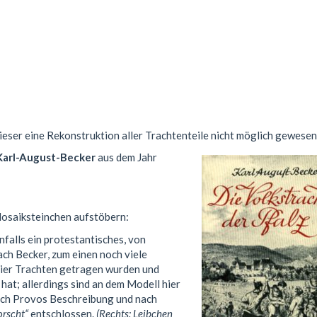
ieser eine Rekonstruktion aller Trachtenteile nicht möglich gewesen
Karl-August-Becker
aus dem Jahr
Mosaiksteinchen aufstöbern:
enfalls ein protestantisches, von
ach Becker, zum einen noch viele
 hier Trachten getragen wurden und
hat; allerdings sind an dem Modell hier
ach Provos Beschreibung und nach
rscht“
entschlossen.
(Rechts: Leibchen