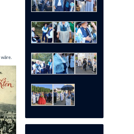
 wäre.