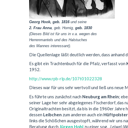
Georg Hook, geb. 1816
und seine
2. Frau Anna
, geb. Hornig,
geb. 1830
(Dieses Bild ist für uns in v.a. wegen des
Herrenmantels und des Halstuches
des Mannes interessant).
Die Quellenlage läßt deutlich werden, dass anhand d
Es gibt ein Trachtenbuch für die Pfalz, verfasst von
1952.
http://www.rpb-rlp.de/107t01022328
Dieses war für uns sehr wertvoll und ließ uns neue 
Es führte uns zunächst nach
Neuburg am Rhein
; eb
seiner Lage her sehr abgelegenes Fische
rdorf, d
as n
Originaltrachten besitzt, da bis in die 1960er Jahre
dessen
Leibchen
zum
anderen auch ein
Hüftpolster
links die
Schößchen ausgestopft,
während wir uns n
Beratung durch
Jürgen Hohl
zu einer sog.
„Leiwel-Wo