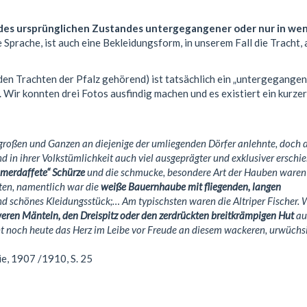
des ursprünglichen Zustandes untergegangener oder nur in we
ie Sprache, ist auch eine Bekleidungsform, in unserem Fall die Tracht, 
 den Trachten der Pfalz gehörend) ist tatsächlich ein „untergegange
 Wir konnten drei Fotos ausfindig machen und es existiert ein kurzer
im großen und Ganzen an diejenige der umliegenden Dörfer anlehnte, doch 
d in ihrer Volkstümlichkeit auch viel ausgeprägter und exklusiver erschie
merdaffete“ Schürze
und die schmucke, besondere Art der Hauben waren
hten, namentlich war die
weiße Bauernhaube mit fliegenden, langen
nd schönes Kleidungsstück;… Am typischsten waren die Altriper Fischer. W
weren Mänteln, den Dreispitz oder den zerdrückten breitkrämpigen Hut
au
 noch heute das Herz im Leibe vor Freude an diesem wackeren, urwüchs
ie, 1907 /1910, S. 25