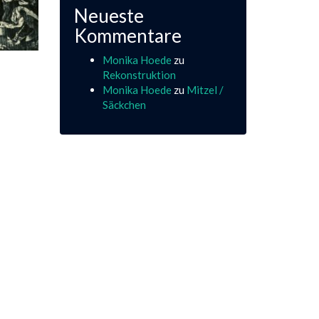
Neueste
Kommentare
Monika Hoede
zu
Rekonstruktion
Monika Hoede
zu
Mitzel /
Säckchen