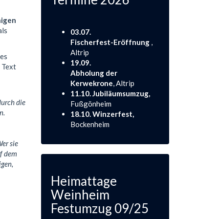
nigen
als
03.07.
Fischerfest-Eröffnung
,
Altrip
nes
19.09.
 Text
Abholung der
Kerwekrone
, Altrip
11.10. Jubiläumsumzug,
durch die
Fußgönheim
n.
18.10. Winzerfest,
Bockenheim
er sie
f dem
igen,
Heimattage
Weinheim
Festumzug 09/25