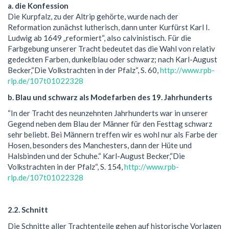
a. die Konfession
Die Kurpfalz, zu der Altrip gehörte, wurde nach der
Reformation zunächst lutherisch, dann unter Kurfürst Karl I.
Ludwig ab 1649 „reformiert“, also calvinistisch. Für die
Farbgebung unserer Tracht bedeutet das die Wahl von relativ
gedeckten Farben, dunkelblau oder schwarz; nach Karl-August
Becker,“
Die Volkstrachten in der Pfalz“
, S. 60,
http://www.rpb-
rlp.de/107t01022328
b. Blau und schwarz als Modefarben des 19. Jahrhunderts
“In der Tracht des neunzehnten Jahrhunderts war in unserer
Gegend neben dem Blau der Männer für den Festtag schwarz
sehr beliebt. Bei Männern treffen wir es wohl nur als Farbe der
Hosen, besonders des Manchesters, dann der Hüte und
Halsbinden und der Schuhe.“ Karl-August Becker,“
Die
Volkstrachten in der Pfalz“
, S. 154,
http://www.rpb-
rlp.de/107t01022328
2.2. Schnitt
Die Schnitte aller Trachtenteile gehen auf historische Vorlagen