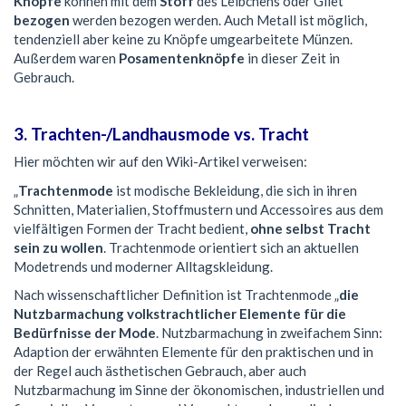
Knöpfe
können mit dem
Stoff
des Leibchens oder Gilet
bezogen
werden bezogen werden. Auch Metall ist möglich,
tendenziell aber keine zu Knöpfe umgearbeitete Münzen.
Außerdem waren
Posamentenknöpfe
in dieser Zeit in
Gebrauch.
3. Trachten-/Landhausmode vs. Tracht
Hier möchten wir auf den Wiki-Artikel verweisen:
„
Trachtenmode
ist modische Bekleidung, die sich in ihren
Schnitten, Materialien, Stoffmustern und Accessoires aus dem
vielfältigen Formen der Tracht bedient,
ohne selbst Tracht
sein zu wollen
. Trachtenmode orientiert sich an aktuellen
Modetrends und moderner Alltagskleidung.
Nach wissenschaftlicher Definition ist Trachtenmode „
die
Nutzbarmachung volkstrachtlicher Elemente für die
Bedürfnisse der Mode
. Nutzbarmachung in zweifachem Sinn:
Adaption der erwähnten Elemente für den praktischen und in
der Regel auch ästhetischen Gebrauch, aber auch
Nutzbarmachung im Sinne der ökonomischen, industriellen und