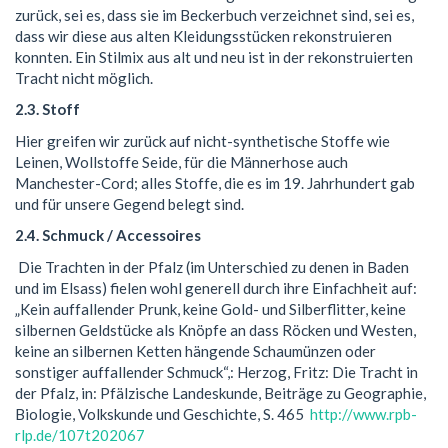
zurück, sei es, dass sie im Beckerbuch verzeichnet sind, sei es,
dass wir diese aus alten Kleidungsstücken rekonstruieren
konnten. Ein Stilmix aus alt und neu ist in der rekonstruierten
Tracht nicht möglich.
2.3. Stoff
Hier greifen wir zurück auf nicht-synthetische Stoffe wie
Leinen, Wollstoffe Seide, für die Männerhose auch
Manchester-Cord; alles Stoffe, die es im 19. Jahrhundert gab
und für unsere Gegend belegt sind.
2.4. Schmuck / Accessoires
Die Trachten in der Pfalz (im Unterschied zu denen in Baden
und im Elsass) fielen wohl generell durch ihre Einfachheit auf:
„Kein auffallender Prunk, keine Gold- und Silberflitter, keine
silbernen Geldstücke als Knöpfe an dass Röcken und Westen,
keine an silbernen Ketten hängende Schaumünzen oder
sonstiger auffallender Schmuck“,: Herzog, Fritz: Die Tracht in
der Pfalz, in: Pfälzische Landeskunde, Beiträge zu Geographie,
Biologie, Volkskunde und Geschichte, S. 465
http://www.rpb-
rlp.de/107t202067