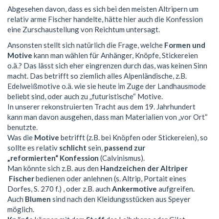
Abgesehen davon, dass es sich bei den meisten Altripern um
relativ arme Fischer handelte, hätte hier auch die Konfession
eine Zurschaustellung von Reichtum untersagt.
Ansonsten stellt sich natürlich die Frage, welche
Formen und
Motive
kann man wählen für Anhänger, Knöpfe, Stickereien
o.ä.? Das lässt sich eher eingrenzen durch das, was keinen Sinn
macht. Das betrifft so ziemlich alles Alpenländische, z.B.
Edelweißmotive o.ä. wie sie heute im Zuge der Landhausmode
beliebt sind, oder auch zu „futuristische“ Motive.
In unserer rekonstruierten Tracht aus dem 19. Jahrhundert
kann man davon ausgehen, dass man Materialien von „vor Ort“
benutzte.
Was die
Motive
betrifft (z.B. bei Knöpfen oder Stickereien), so
sollte es relativ
schlicht
sein,
passend zur
„reformierten“ Konfession
(Calvinismus).
Man könnte sich z.B. aus den
Handzeichen der Altriper
Fischer
bedienen oder anlehnen (s. Altrip, Portait eines
Dorfes, S. 270 f.) , oder z.B. auch
Ankermotive
aufgreifen.
Auch
Blumen
sind nach den Kleidungsstücken aus Speyer
möglich.