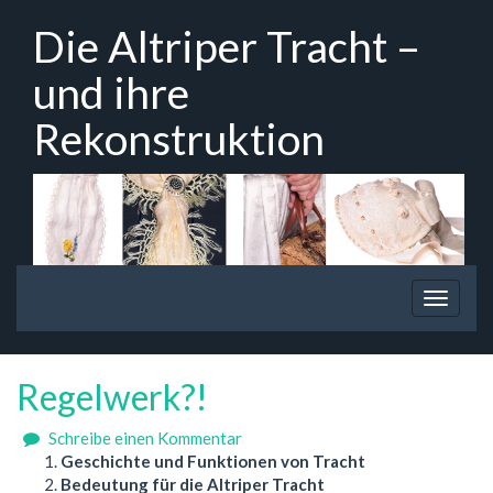
Zum
Die Altriper Tracht –
Hauptinhalt
springen
und ihre
Rekonstruktion
Navigation
Navigat
ein-/ausblenden
ein-/au
Regelwerk?!
zu
Schreibe einen Kommentar
Regelwerk?!
Geschichte und Funktionen von Tracht
Bedeutung für die Altriper Tracht